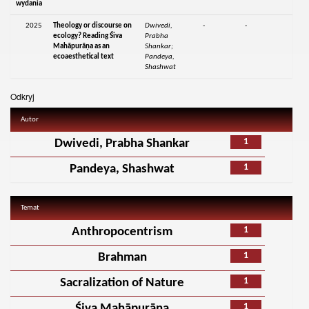
wydania
2025
Theology or discourse on
Dwivedi,
-
-
ecology? Reading Śiva
Prabha
Mahāpurāṇa as an
Shankar;
ecoaesthetical text
Pandeya,
Shashwat
Odkryj
Autor
1
Dwivedi, Prabha Shankar
1
Pandeya, Shashwat
Temat
1
Anthropocentrism
1
Brahman
1
Sacralization of Nature
1
Śiva Mahāpurāṇa