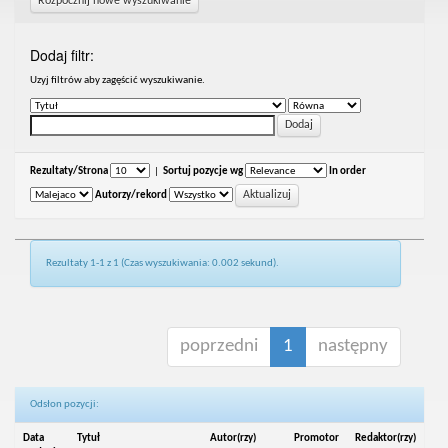
Rozpocznij nowe wyszukiwanie
Dodaj filtr:
Uzyj filtrów aby zagęścić wyszukiwanie.
Rezultaty/Strona
|
Sortuj pozycje wg
In order
Autorzy/rekord
Rezultaty 1-1 z 1 (Czas wyszukiwania: 0.002 sekund).
poprzedni
1
następny
Odsłon pozycji:
Data
Tytuł
Autor(rzy)
Promotor
Redaktor(rzy)