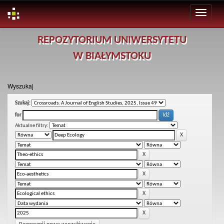
Skip
REPOZYTORIUM UNIWERSYTETU
navigation
W BIAŁYMSTOKU
Wyszukaj
Szukaj:
for
Aktualne filtry: