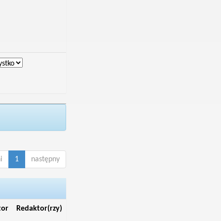
i
1
następny
tor
Redaktor(rzy)