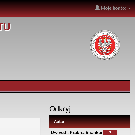
Moje konto:
TU
Odkryj
Autor
1
Dwivedi, Prabha Shankar