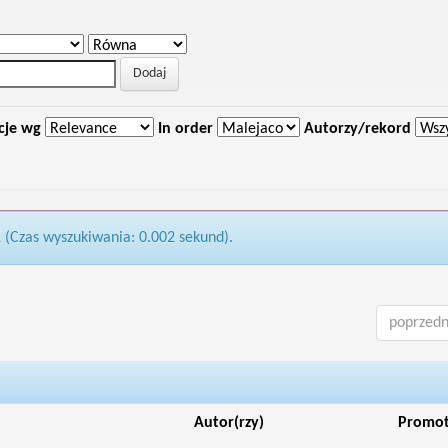
cje wg
In order
Autorzy/rekord
1 (Czas wyszukiwania: 0.002 sekund).
poprzedn
Autor(rzy)
Promo