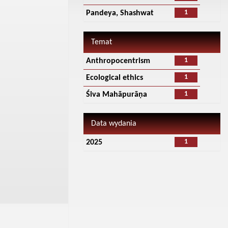
1
Pandeya, Shashwat
Temat
1
Anthropocentrism
1
Ecological ethics
1
Śiva Mahāpurāṇa
Data wydania
1
2025