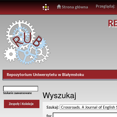
Przeglądaj:
Strona główna
Skip
R
navigation
Repozytorium Uniwersytetu w Białymstoku
Wyszukaj
Szukanie zaawansowane
Zespoły i Kolekcje
Szukaj:
for