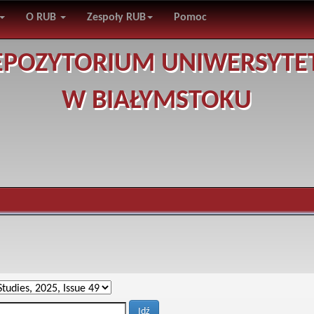
O RUB
Zespoły RUB
Pomoc
EPOZYTORIUM UNIWERSYTE
W BIAŁYMSTOKU