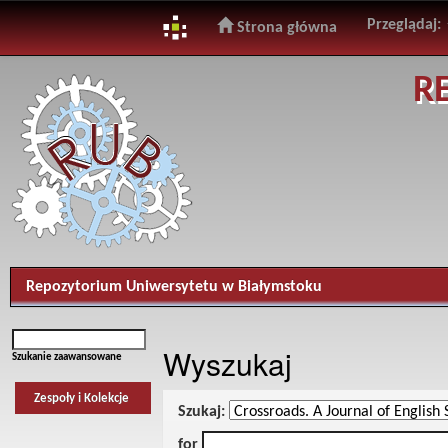
Przeglądaj:
Strona główna
Skip
R
navigation
Repozytorium Uniwersytetu w Białymstoku
Wyszukaj
Szukanie zaawansowane
Zespoły i Kolekcje
Szukaj:
for