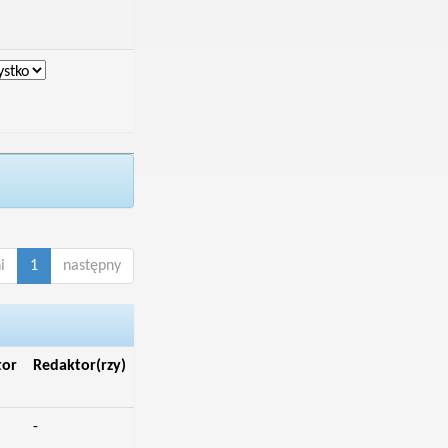
i
1
następny
tor
Redaktor(rzy)
-