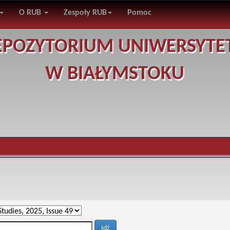
O RUB
Zespoły RUB
Pomoc
EPOZYTORIUM UNIWERSYTE
W BIAŁYMSTOKU