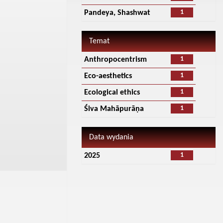
1
Pandeya, Shashwat
Temat
1
Anthropocentrism
1
Eco-aesthetics
1
Ecological ethics
1
Śiva Mahāpurāṇa
Data wydania
1
2025