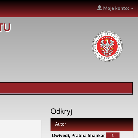
Moje konto:
TU
Odkryj
Autor
1
Dwivedi, Prabha Shankar