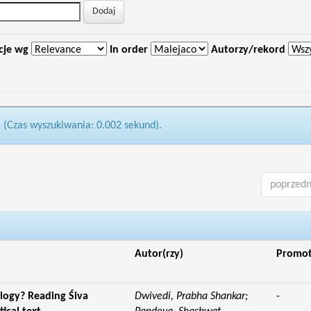
cje wg
In order
Autorzy/rekord
1 (Czas wyszukiwania: 0.002 sekund).
poprzedn
Autor(rzy)
Promo
logy? Reading Śiva
Dwivedi, Prabha Shankar;
-