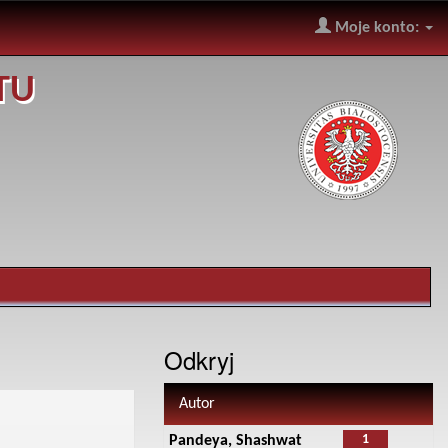
Moje konto:
TU
Odkryj
Autor
1
Pandeya, Shashwat