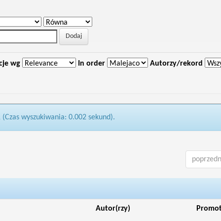
cje wg
In order
Autorzy/rekord
1 (Czas wyszukiwania: 0.002 sekund).
poprzedn
Autor(rzy)
Promo