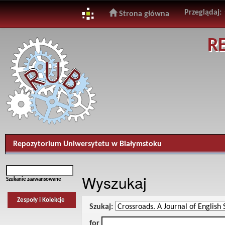
Przeglądaj:
Strona główna
Skip
R
navigation
Repozytorium Uniwersytetu w Białymstoku
Wyszukaj
Szukanie zaawansowane
Zespoły i Kolekcje
Szukaj:
for