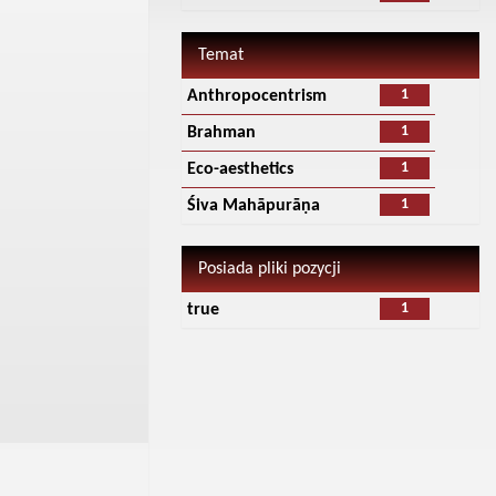
Temat
1
Anthropocentrism
1
Brahman
1
Eco-aesthetics
1
Śiva Mahāpurāṇa
Posiada pliki pozycji
1
true