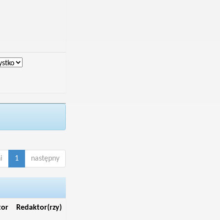
i
1
następny
tor
Redaktor(rzy)