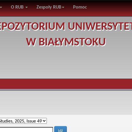
O RUB
Zespoły RUB
Pomoc
EPOZYTORIUM UNIWERSYTE
W BIAŁYMSTOKU