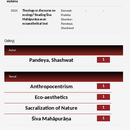
wydania
2025
Theology or discourse on
Dwivedi,
-
-
ecology? Reading Śiva
Prabha
Mahāpurāṇa as an
Shankar;
ecoaesthetical text
Pandeya,
Shashwat
Odkryj
Autor
1
Pandeya, Shashwat
Temat
1
Anthropocentrism
1
Eco-aesthetics
1
Sacralization of Nature
1
Śiva Mahāpurāṇa