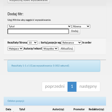
Rozpocznij nowe wyszukiwanie
Dodaj filtr:
Uzyj filtrów aby zagęścić wyszukiwanie.
Rezultaty/Strona
|
Sortuj pozycje wg
In order
Autorzy/rekord
Rezultaty 1-1 z 1 (Czas wyszukiwania: 0.002 sekund).
poprzedni
1
następny
Odsłon pozycji:
Data
Tytuł
Autor(rzy)
Promotor
Redaktor(rzy)