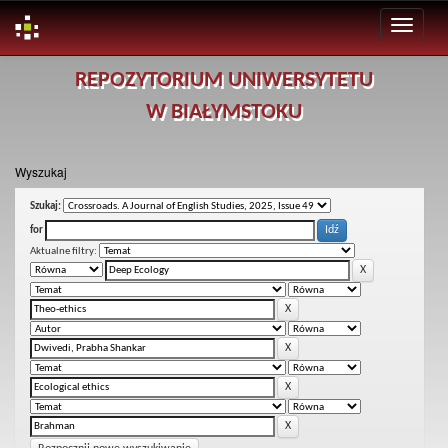
Skip
REPOZYTORIUM UNIWERSYTETU
navigation
W BIAŁYMSTOKU
Wyszukaj
Szukaj:
for
Aktualne filtry: