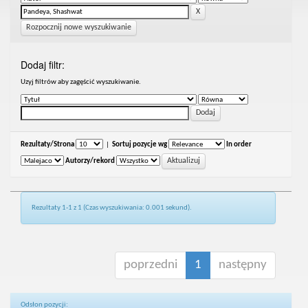
Rozpocznij nowe wyszukiwanie
Dodaj filtr:
Uzyj filtrów aby zagęścić wyszukiwanie.
Rezultaty/Strona
|
Sortuj pozycje wg
In order
Autorzy/rekord
Rezultaty 1-1 z 1 (Czas wyszukiwania: 0.001 sekund).
poprzedni
1
następny
Odsłon pozycji: