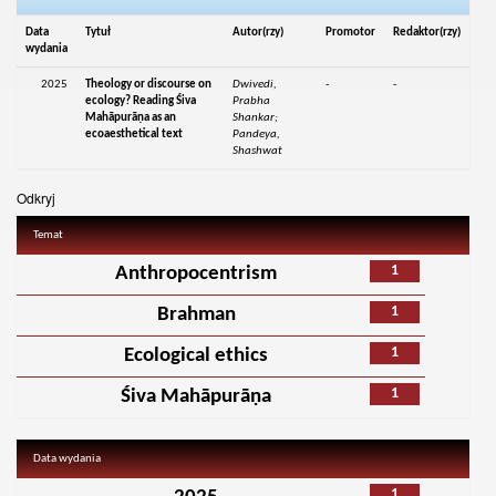
Data
Tytuł
Autor(rzy)
Promotor
Redaktor(rzy)
wydania
2025
Theology or discourse on
Dwivedi,
-
-
ecology? Reading Śiva
Prabha
Mahāpurāṇa as an
Shankar;
ecoaesthetical text
Pandeya,
Shashwat
Odkryj
Temat
1
Anthropocentrism
1
Brahman
1
Ecological ethics
1
Śiva Mahāpurāṇa
Data wydania
1