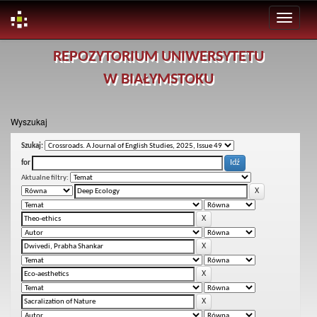
Skip
REPOZYTORIUM UNIWERSYTETU
navigation
W BIAŁYMSTOKU
Wyszukaj
Szukaj:
for
Aktualne filtry: