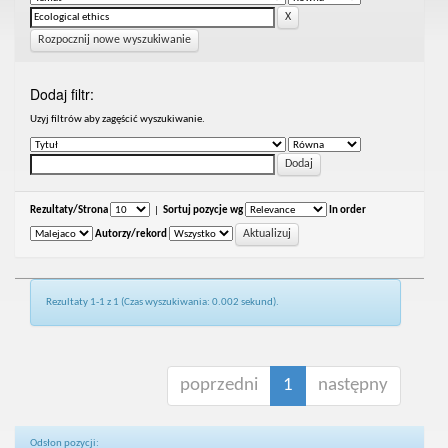
Rozpocznij nowe wyszukiwanie
Dodaj filtr:
Uzyj filtrów aby zagęścić wyszukiwanie.
Rezultaty/Strona
|
Sortuj pozycje wg
In order
Autorzy/rekord
Rezultaty 1-1 z 1 (Czas wyszukiwania: 0.002 sekund).
poprzedni
1
następny
Odsłon pozycji: