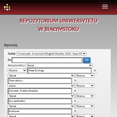
Skip
REPOZYTORIUM UNIWERSYTETU
navigation
W BIAŁYMSTOKU
Wyszukaj
Szukaj:
for
Aktualne filtry: