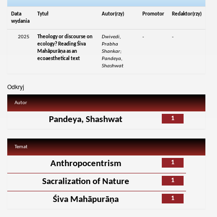
Data
Tytuł
Autor(rzy)
Promotor
Redaktor(rzy)
wydania
2025
Theology or discourse on
Dwivedi,
-
-
ecology? Reading Śiva
Prabha
Mahāpurāṇa as an
Shankar;
ecoaesthetical text
Pandeya,
Shashwat
Odkryj
Autor
1
Pandeya, Shashwat
Temat
1
Anthropocentrism
1
Sacralization of Nature
1
Śiva Mahāpurāṇa