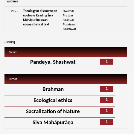
wydania
2025
Theology or discourse on
Dwivedi,
-
-
ecology? Reading Śiva
Prabha
Mahāpurāṇa as an
Shankar;
ecoaesthetical text
Pandeya,
Shashwat
Odkryj
Autor
1
Pandeya, Shashwat
Temat
1
Brahman
1
Ecological ethics
1
Sacralization of Nature
1
Śiva Mahāpurāṇa