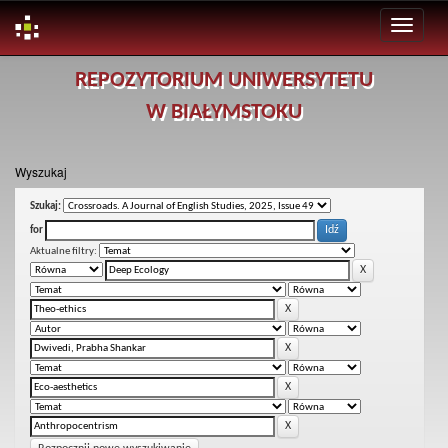
Skip
REPOZYTORIUM UNIWERSYTETU
navigation
W BIAŁYMSTOKU
Wyszukaj
Szukaj:
for
Aktualne filtry: