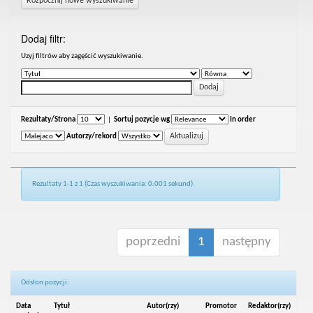
Rozpocznij nowe wyszukiwanie
Dodaj filtr:
Uzyj filtrów aby zagęścić wyszukiwanie.
Rezultaty/Strona
|
Sortuj pozycje wg
In order
Autorzy/rekord
Rezultaty 1-1 z 1 (Czas wyszukiwania: 0.001 sekund).
poprzedni
1
następny
Odsłon pozycji:
Data
Tytuł
Autor(rzy)
Promotor
Redaktor(rzy)