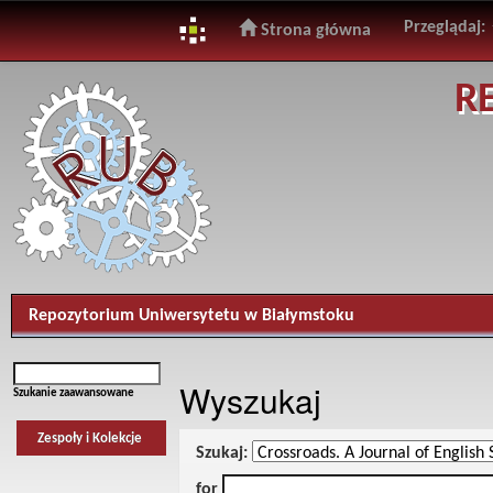
Przeglądaj:
Strona główna
Skip
R
navigation
Repozytorium Uniwersytetu w Białymstoku
Wyszukaj
Szukanie zaawansowane
Zespoły i Kolekcje
Szukaj:
for