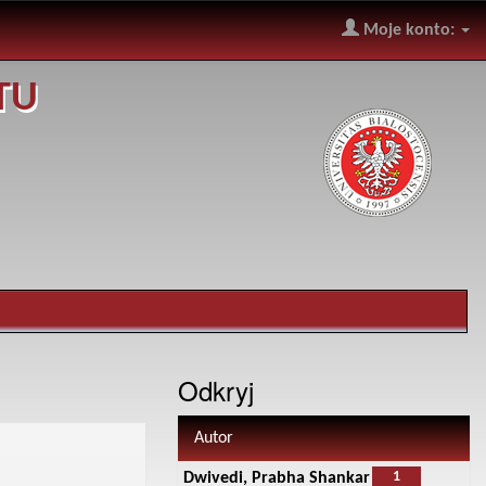
Moje konto:
TU
Odkryj
Autor
1
Dwivedi, Prabha Shankar