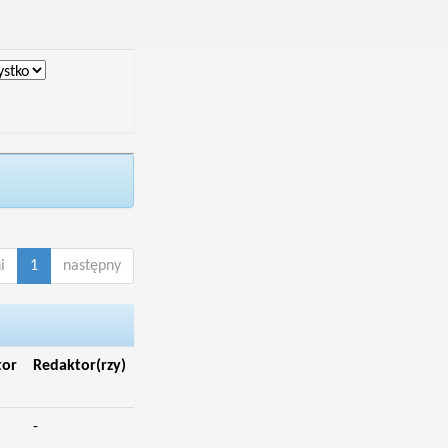
i
1
następny
tor
Redaktor(rzy)
-