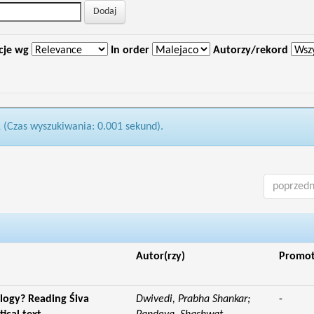
cje wg
In order
Autorzy/rekord
1 (Czas wyszukiwania: 0.001 sekund).
poprzedn
Autor(rzy)
Promo
logy? Reading Śiva
Dwivedi, Prabha Shankar;
-