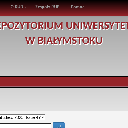
O RUB
Zespoły RUB
Pomoc
EPOZYTORIUM UNIWERSYTE
W BIAŁYMSTOKU