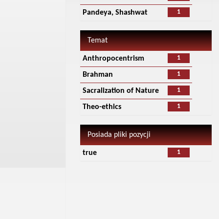
1
Pandeya, Shashwat
Temat
1
Anthropocentrism
1
Brahman
1
Sacralization of Nature
1
Theo-ethics
Posiada pliki pozycji
1
true