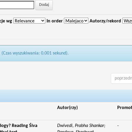
cje wg
In order
Autorzy/rekord
1 (Czas wyszukiwania: 0.001 sekund).
poprzedn
Autor(rzy)
Promo
logy? Reading Śiva
Dwivedi, Prabha Shankar;
-