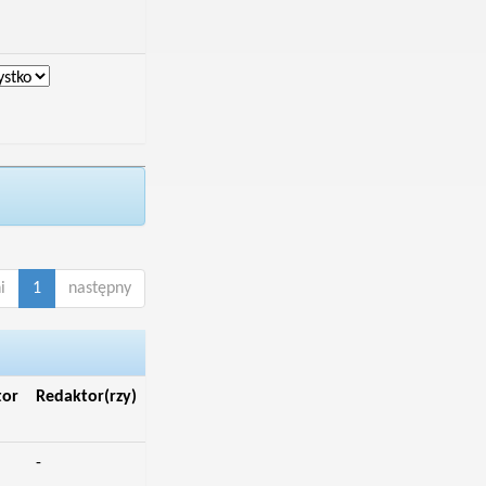
i
1
następny
tor
Redaktor(rzy)
-