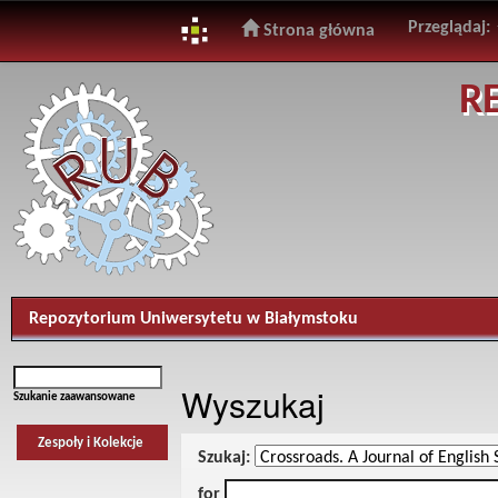
Przeglądaj:
Strona główna
Skip
R
navigation
Repozytorium Uniwersytetu w Białymstoku
Wyszukaj
Szukanie zaawansowane
Zespoły i Kolekcje
Szukaj:
for