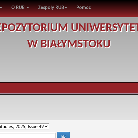
O RUB
Zespoły RUB
Pomoc
EPOZYTORIUM UNIWERSYTE
W BIAŁYMSTOKU