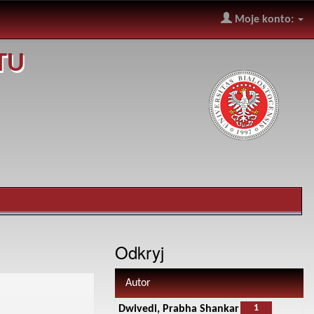
Moje konto:
TU
Odkryj
Autor
1
Dwivedi, Prabha Shankar