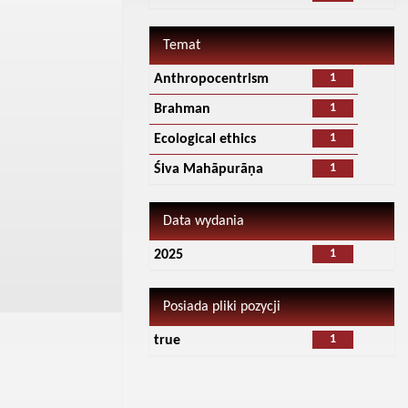
Temat
1
Anthropocentrism
1
Brahman
1
Ecological ethics
1
Śiva Mahāpurāṇa
Data wydania
1
2025
Posiada pliki pozycji
1
true