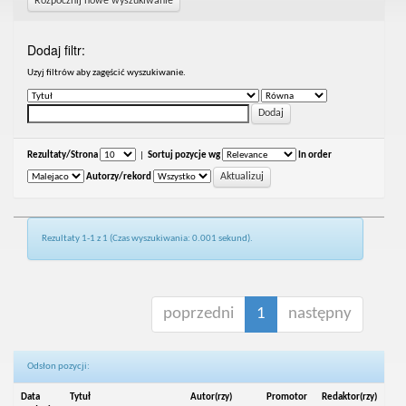
Rozpocznij nowe wyszukiwanie
Dodaj filtr:
Uzyj filtrów aby zagęścić wyszukiwanie.
Rezultaty/Strona
|
Sortuj pozycje wg
In order
Autorzy/rekord
Rezultaty 1-1 z 1 (Czas wyszukiwania: 0.001 sekund).
poprzedni
1
następny
Odsłon pozycji:
Data
Tytuł
Autor(rzy)
Promotor
Redaktor(rzy)