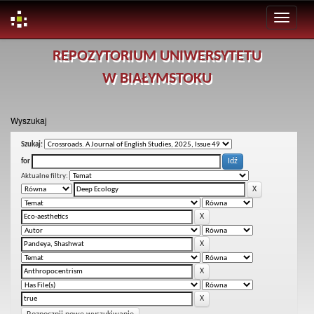
Skip
REPOZYTORIUM UNIWERSYTETU
navigation
W BIAŁYMSTOKU
Wyszukaj
Szukaj:
for
Aktualne filtry: