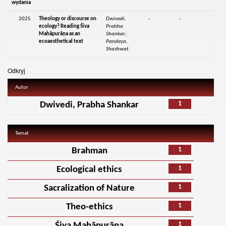
wydania
2025
Theology or discourse on
Dwivedi,
-
-
ecology? Reading Śiva
Prabha
Mahāpurāṇa as an
Shankar;
ecoaesthetical text
Pandeya,
Shashwat
Odkryj
Autor
1
Dwivedi, Prabha Shankar
Temat
1
Brahman
1
Ecological ethics
1
Sacralization of Nature
1
Theo-ethics
1
Śiva Mahāpurāṇa