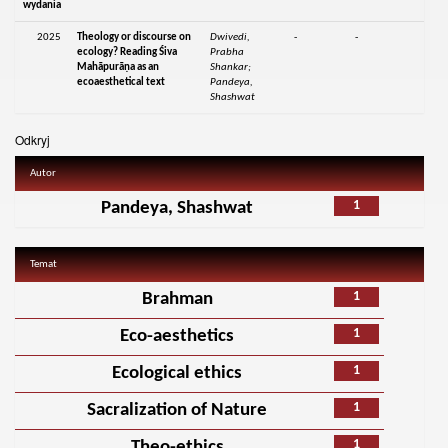
wydania
2025
Theology or discourse on
Dwivedi,
-
-
ecology? Reading Śiva
Prabha
Mahāpurāṇa as an
Shankar;
ecoaesthetical text
Pandeya,
Shashwat
Odkryj
Autor
1
Pandeya, Shashwat
Temat
1
Brahman
1
Eco-aesthetics
1
Ecological ethics
1
Sacralization of Nature
1
Theo-ethics