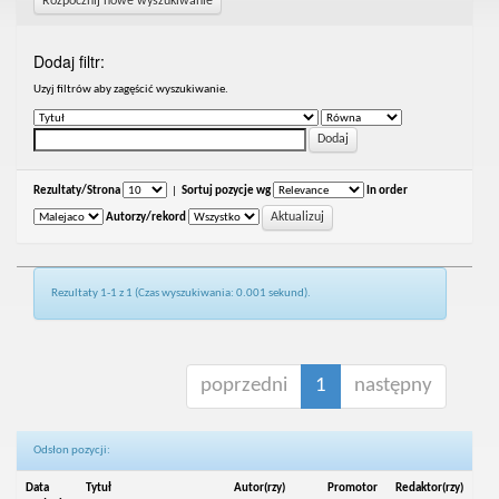
Rozpocznij nowe wyszukiwanie
Dodaj filtr:
Uzyj filtrów aby zagęścić wyszukiwanie.
Rezultaty/Strona
|
Sortuj pozycje wg
In order
Autorzy/rekord
Rezultaty 1-1 z 1 (Czas wyszukiwania: 0.001 sekund).
poprzedni
1
następny
Odsłon pozycji:
Data
Tytuł
Autor(rzy)
Promotor
Redaktor(rzy)