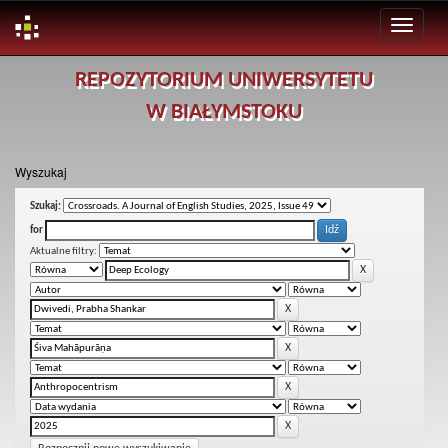
Skip
REPOZYTORIUM UNIWERSYTETU
navigation
W BIAŁYMSTOKU
Wyszukaj
Szukaj:
for
Aktualne filtry: