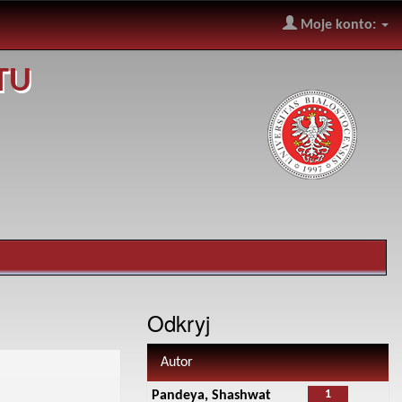
Moje konto:
TU
Odkryj
Autor
1
Pandeya, Shashwat