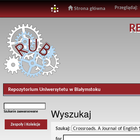
Przeglądaj:
Strona główna
Skip
R
navigation
Repozytorium Uniwersytetu w Białymstoku
Wyszukaj
Szukanie zaawansowane
Zespoły i Kolekcje
Szukaj:
for