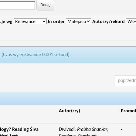
cje wg
In order
Autorzy/rekord
1 (Czas wyszukiwania: 0.001 sekund).
poprzedn
Autor(rzy)
Promo
logy? Reading Śiva
Dwivedi, Prabha Shankar;
-