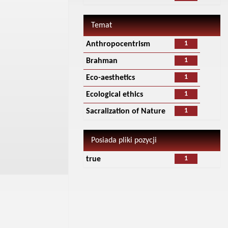
Temat
1
Anthropocentrism
1
Brahman
1
Eco-aesthetics
1
Ecological ethics
1
Sacralization of Nature
Posiada pliki pozycji
1
true