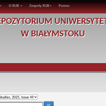
O RUB
Zespoły RUB
Pomoc
EPOZYTORIUM UNIWERSYTE
W BIAŁYMSTOKU