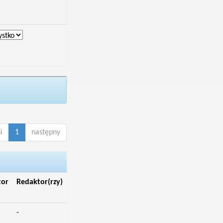
i
1
następny
tor
Redaktor(rzy)
-