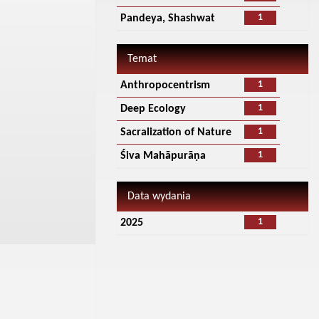
1
Pandeya, Shashwat
Temat
1
Anthropocentrism
1
Deep Ecology
1
Sacralization of Nature
1
Śiva Mahāpurāṇa
Data wydania
1
2025