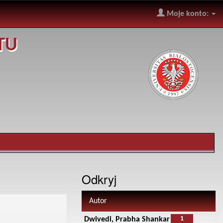
Moje konto:
TU
Odkryj
Autor
1
Dwivedi, Prabha Shankar