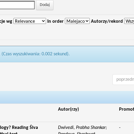
cje wg
In order
Autorzy/rekord
1 (Czas wyszukiwania: 0.002 sekund).
poprzedn
Autor(rzy)
Promo
logy? Reading Śiva
Dwivedi, Prabha Shankar;
-