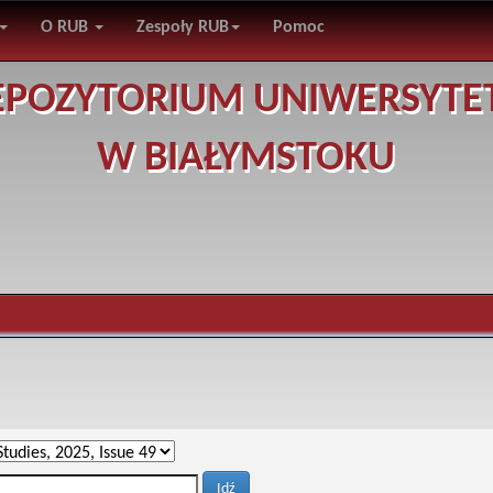
O RUB
Zespoły RUB
Pomoc
EPOZYTORIUM UNIWERSYTE
W BIAŁYMSTOKU