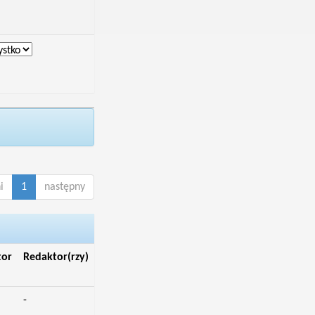
i
1
następny
tor
Redaktor(rzy)
-