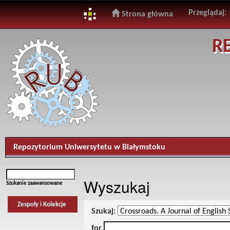
Przeglądaj:
Strona główna
Skip
R
navigation
Repozytorium Uniwersytetu w Białymstoku
Wyszukaj
Szukanie zaawansowane
Zespoły i Kolekcje
Szukaj:
for