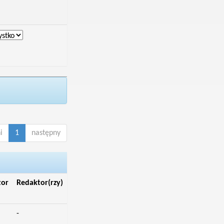
i
1
następny
tor
Redaktor(rzy)
-