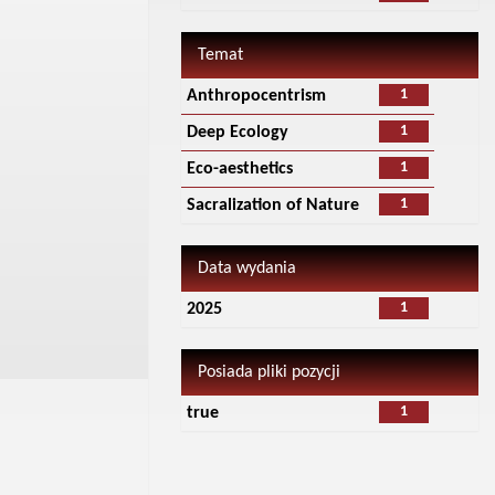
Temat
1
Anthropocentrism
1
Deep Ecology
1
Eco-aesthetics
1
Sacralization of Nature
Data wydania
1
2025
Posiada pliki pozycji
1
true