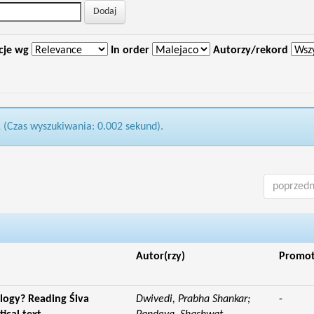
cje wg
In order
Autorzy/rekord
1 (Czas wyszukiwania: 0.002 sekund).
poprzedn
Autor(rzy)
Promo
logy? Reading Śiva
Dwivedi, Prabha Shankar;
-