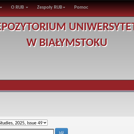
O RUB
Zespoły RUB
Pomoc
EPOZYTORIUM UNIWERSYTE
W BIAŁYMSTOKU