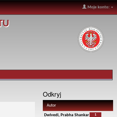
Moje konto:
TU
Odkryj
Autor
1
Dwivedi, Prabha Shankar