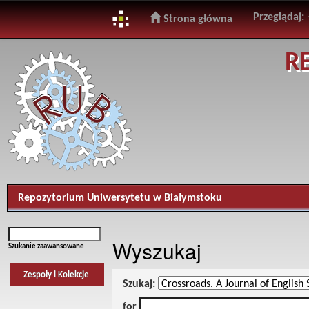
Przeglądaj:
Strona główna
Skip
R
navigation
Repozytorium Uniwersytetu w Białymstoku
Wyszukaj
Szukanie zaawansowane
Zespoły i Kolekcje
Szukaj:
for