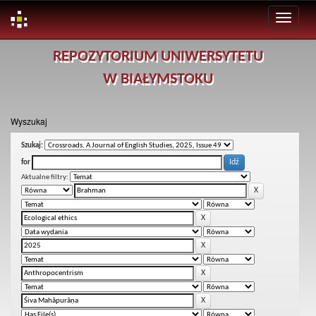
Skip
REPOZYTORIUM UNIWERSYTETU
navigation
W BIAŁYMSTOKU
Wyszukaj
Szukaj:
for
Aktualne filtry: