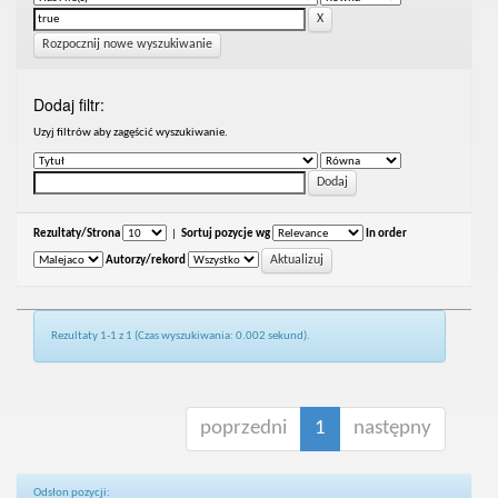
Rozpocznij nowe wyszukiwanie
Dodaj filtr:
Uzyj filtrów aby zagęścić wyszukiwanie.
Rezultaty/Strona
|
Sortuj pozycje wg
In order
Autorzy/rekord
Rezultaty 1-1 z 1 (Czas wyszukiwania: 0.002 sekund).
poprzedni
1
następny
Odsłon pozycji: