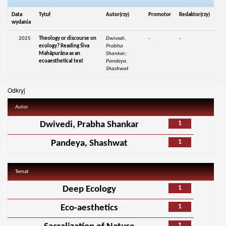
Data
Tytuł
Autor(rzy)
Promotor
Redaktor(rzy)
wydania
2025
Theology or discourse on
Dwivedi,
-
-
ecology? Reading Śiva
Prabha
Mahāpurāṇa as an
Shankar;
ecoaesthetical text
Pandeya,
Shashwat
Odkryj
Autor
1
Dwivedi, Prabha Shankar
1
Pandeya, Shashwat
Temat
1
Deep Ecology
1
Eco-aesthetics
1