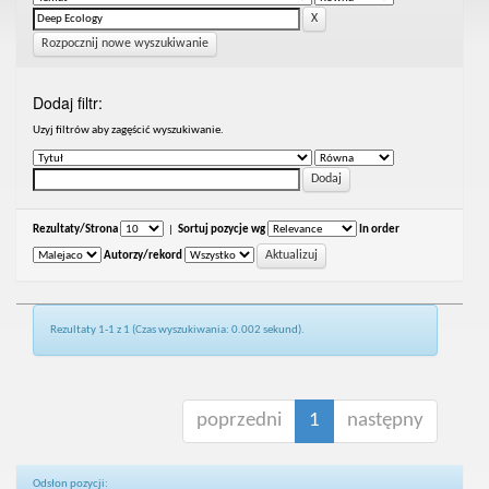
Rozpocznij nowe wyszukiwanie
Dodaj filtr:
Uzyj filtrów aby zagęścić wyszukiwanie.
Rezultaty/Strona
|
Sortuj pozycje wg
In order
Autorzy/rekord
Rezultaty 1-1 z 1 (Czas wyszukiwania: 0.002 sekund).
poprzedni
1
następny
Odsłon pozycji: