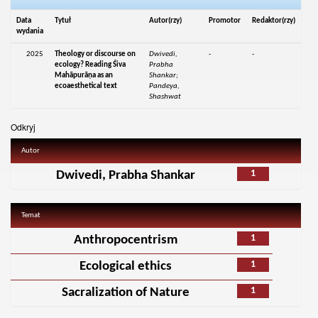
Data
Tytuł
Autor(rzy)
Promotor
Redaktor(rzy)
wydania
2025
Theology or discourse on
Dwivedi,
-
-
ecology? Reading Śiva
Prabha
Mahāpurāṇa as an
Shankar;
ecoaesthetical text
Pandeya,
Shashwat
Odkryj
Autor
1
Dwivedi, Prabha Shankar
Temat
1
Anthropocentrism
1
Ecological ethics
1
Sacralization of Nature