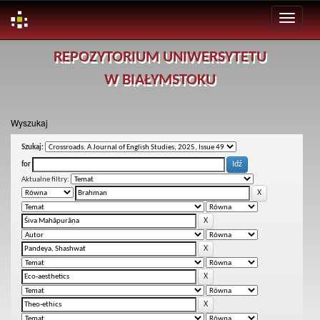
Skip
REPOZYTORIUM UNIWERSYTETU
navigation
W BIAŁYMSTOKU
Wyszukaj
Szukaj:
for
Aktualne filtry: