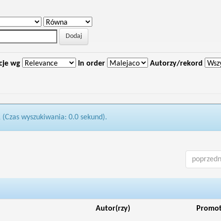
cje wg
In order
Autorzy/rekord
1 (Czas wyszukiwania: 0.0 sekund).
poprzedn
Autor(rzy)
Promo