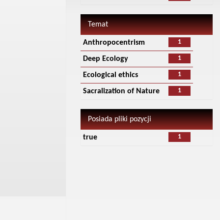
Temat
1
Anthropocentrism
1
Deep Ecology
1
Ecological ethics
1
Sacralization of Nature
Posiada pliki pozycji
1
true