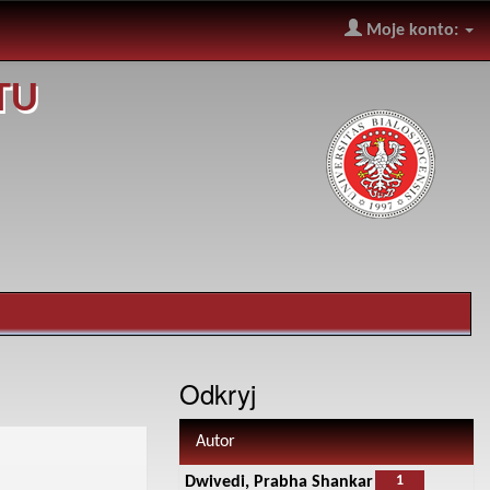
Moje konto:
TU
Odkryj
Autor
1
Dwivedi, Prabha Shankar