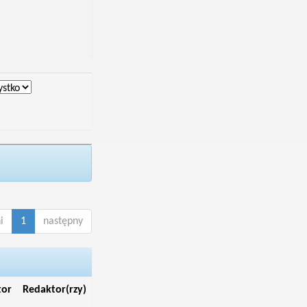
i
1
następny
tor
Redaktor(rzy)