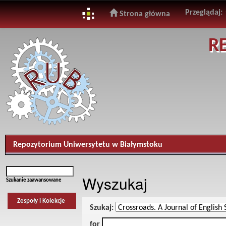
Przeglądaj:
Strona główna
Skip
R
navigation
Repozytorium Uniwersytetu w Białymstoku
Wyszukaj
Szukanie zaawansowane
Zespoły i Kolekcje
Szukaj:
for