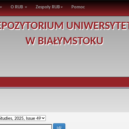
O RUB
Zespoły RUB
Pomoc
EPOZYTORIUM UNIWERSYTE
W BIAŁYMSTOKU