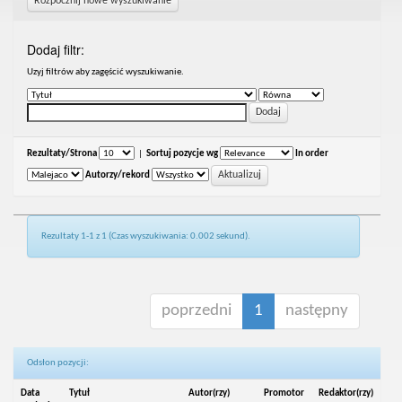
Rozpocznij nowe wyszukiwanie
Dodaj filtr:
Uzyj filtrów aby zagęścić wyszukiwanie.
Rezultaty/Strona
|
Sortuj pozycje wg
In order
Autorzy/rekord
Rezultaty 1-1 z 1 (Czas wyszukiwania: 0.002 sekund).
poprzedni
1
następny
Odsłon pozycji:
Data
Tytuł
Autor(rzy)
Promotor
Redaktor(rzy)