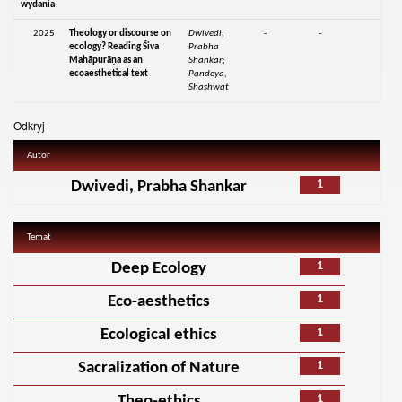
wydania
2025
Theology or discourse on
Dwivedi,
-
-
ecology? Reading Śiva
Prabha
Mahāpurāṇa as an
Shankar;
ecoaesthetical text
Pandeya,
Shashwat
Odkryj
Autor
1
Dwivedi, Prabha Shankar
Temat
1
Deep Ecology
1
Eco-aesthetics
1
Ecological ethics
1
Sacralization of Nature
1
Theo-ethics