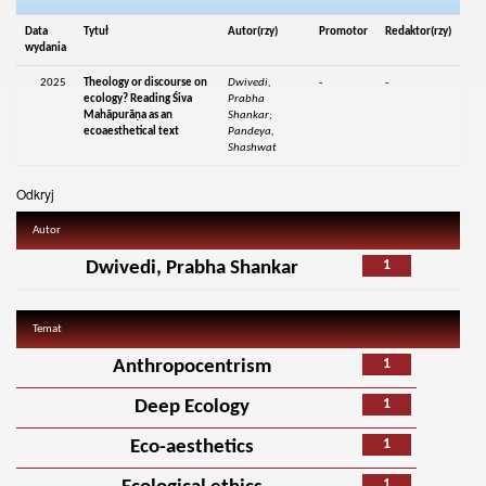
Data
Tytuł
Autor(rzy)
Promotor
Redaktor(rzy)
wydania
2025
Theology or discourse on
Dwivedi,
-
-
ecology? Reading Śiva
Prabha
Mahāpurāṇa as an
Shankar;
ecoaesthetical text
Pandeya,
Shashwat
Odkryj
Autor
1
Dwivedi, Prabha Shankar
Temat
1
Anthropocentrism
1
Deep Ecology
1
Eco-aesthetics
1