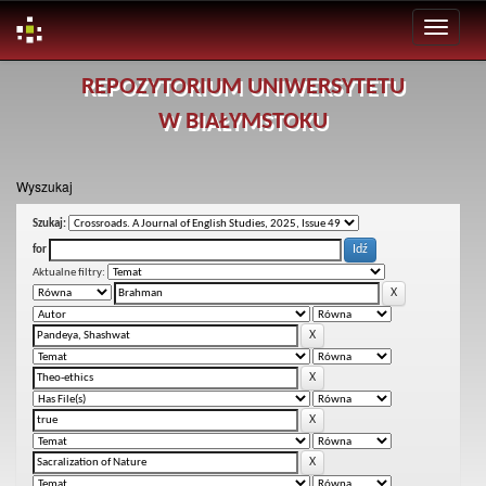
Skip
REPOZYTORIUM UNIWERSYTETU
navigation
W BIAŁYMSTOKU
Wyszukaj
Szukaj:
for
Aktualne filtry: