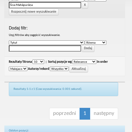
Rozpocznij nowe wyszukiwanie
Dodaj filtr:
Uzyj filtrów aby zagęścić wyszukiwanie.
Rezultaty/Strona
|
Sortuj pozycje wg
In order
Autorzy/rekord
Rezultaty 1-1 z 1 (Czas wyszukiwania: 0.001 sekund).
poprzedni
1
następny
Odsłon pozycji: