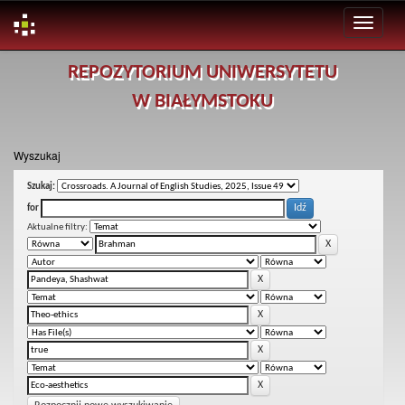
Skip
REPOZYTORIUM UNIWERSYTETU
navigation
W BIAŁYMSTOKU
Wyszukaj
Szukaj:
for
Aktualne filtry: