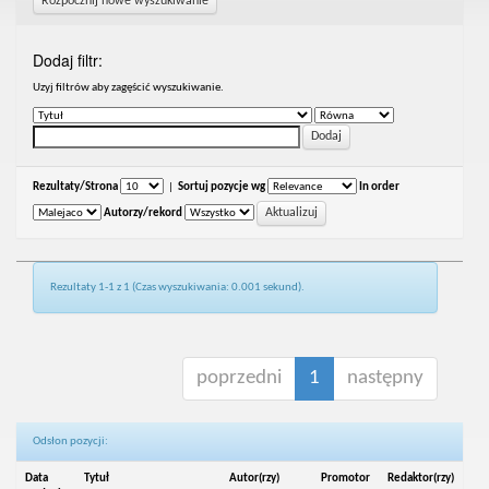
Rozpocznij nowe wyszukiwanie
Dodaj filtr:
Uzyj filtrów aby zagęścić wyszukiwanie.
Rezultaty/Strona
|
Sortuj pozycje wg
In order
Autorzy/rekord
Rezultaty 1-1 z 1 (Czas wyszukiwania: 0.001 sekund).
poprzedni
1
następny
Odsłon pozycji:
Data
Tytuł
Autor(rzy)
Promotor
Redaktor(rzy)