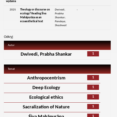
wydania
2025
Theology or discourse on
Dwivedi,
-
-
ecology? Reading Śiva
Prabha
Mahāpurāṇa as an
Shankar;
ecoaesthetical text
Pandeya,
Shashwat
Odkryj
Autor
1
Dwivedi, Prabha Shankar
Temat
1
Anthropocentrism
1
Deep Ecology
1
Ecological ethics
1
Sacralization of Nature
1
Śiva Mahāpurāṇa