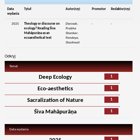
Data
Tytuł
Autor(rzy)
Promotor
Redaktor(rzy)
wydania
2025
Theology or discourse on
Dwivedi,
-
-
ecology? Reading Śiva
Prabha
Mahāpurāṇa as an
Shankar;
ecoaesthetical text
Pandeya,
Shashwat
Odkryj
Temat
1
Deep Ecology
1
Eco-aesthetics
1
Sacralization of Nature
1
Śiva Mahāpurāṇa
Data wydania
1