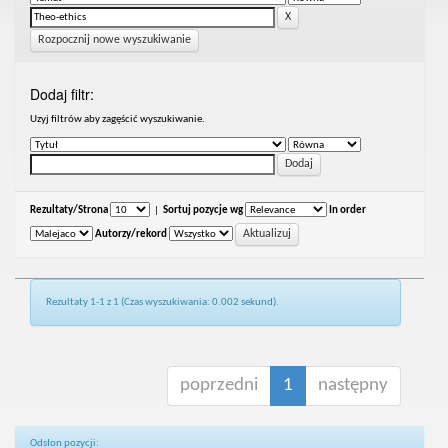
Rozpocznij nowe wyszukiwanie
Dodaj filtr:
Uzyj filtrów aby zagęścić wyszukiwanie.
Rezultaty/Strona
|
Sortuj pozycje wg
In order
Autorzy/rekord
Rezultaty 1-1 z 1 (Czas wyszukiwania: 0.002 sekund).
poprzedni
1
następny
Odsłon pozycji: