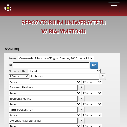
Skip
REPOZYTORIUM UNIWERSYTETU
navigation
W BIAŁYMSTOKU
Wyszukaj
Szukaj:
for
Aktualne filtry: