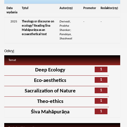
Data
Tytuł
Autor(rzy)
Promotor
Redaktor(rzy)
wydania
2025
Theology or discourse on
Dwivedi,
-
-
ecology? Reading Śiva
Prabha
Mahāpurāṇa as an
Shankar;
ecoaesthetical text
Pandeya,
Shashwat
Odkryj
Temat
1
Deep Ecology
1
Eco-aesthetics
1
Sacralization of Nature
1
Theo-ethics
1
Śiva Mahāpurāṇa