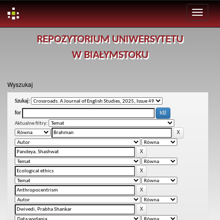
Skip
REPOZYTORIUM UNIWERSYTETU
navigation
W BIAŁYMSTOKU
Wyszukaj
Szukaj:
for
Aktualne filtry: