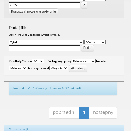
Rozpocznij nowe wyszukiwanie
Dodaj filtr:
Uzyj filtrów aby zagęścić wyszukiwanie.
Rezultaty/Strona
|
Sortuj pozycje wg
In order
Autorzy/rekord
Rezultaty 1-1 z 1 (Czas wyszukiwania: 0.001 sekund).
poprzedni
1
następny
Odsłon pozycji: