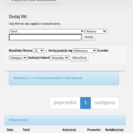
Rozpocznij nowe wyszukiwanie
Dodaj filtr:
Uzyj filtrów aby zagęścić wyszukiwanie.
Rezultaty/Strona
|
Sortuj pozycje wg
In order
Autorzy/rekord
Rezultaty 1-1 z 1 (Czas wyszukiwania: 0.002 sekund).
poprzedni
1
następny
Odsłon pozycji:
Data
Tytuł
Autor(rzy)
Promotor
Redaktor(rzy)