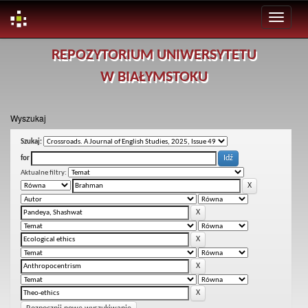
Skip
REPOZYTORIUM UNIWERSYTETU
navigation
W BIAŁYMSTOKU
Wyszukaj
Szukaj:
for
Aktualne filtry: