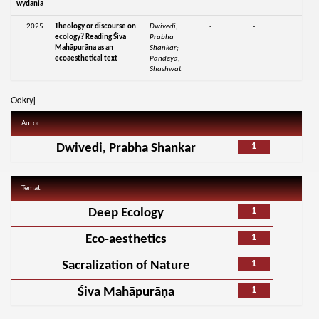
wydania
2025
Theology or discourse on
Dwivedi,
-
-
ecology? Reading Śiva
Prabha
Mahāpurāṇa as an
Shankar;
ecoaesthetical text
Pandeya,
Shashwat
Odkryj
Autor
1
Dwivedi, Prabha Shankar
Temat
1
Deep Ecology
1
Eco-aesthetics
1
Sacralization of Nature
1
Śiva Mahāpurāṇa