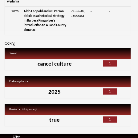
wydania
2025
Aldo Leopold and us: Person
Gallitelli,
-
-
deixis as a rhetorical strategy
Eleonora
in Barbara Kingsolver’s
introduction to A Sand County
almanac
Odkryj
Temat
1
cancel culture
Data wydania
1
2025
Posiada pliki pozycji
1
true