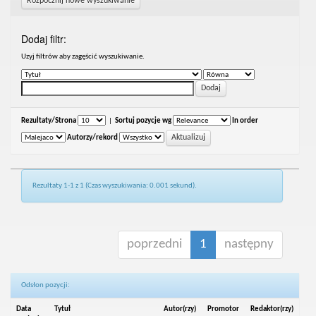
Rozpocznij nowe wyszukiwanie
Dodaj filtr:
Uzyj filtrów aby zagęścić wyszukiwanie.
Rezultaty/Strona
|
Sortuj pozycje wg
In order
Autorzy/rekord
Rezultaty 1-1 z 1 (Czas wyszukiwania: 0.001 sekund).
poprzedni
1
następny
Odsłon pozycji:
Data
Tytuł
Autor(rzy)
Promotor
Redaktor(rzy)