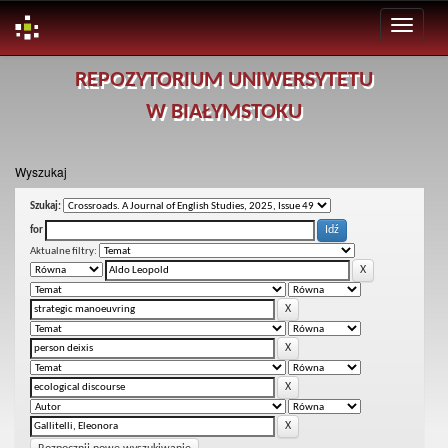
Skip
REPOZYTORIUM UNIWERSYTETU
navigation
W BIAŁYMSTOKU
Wyszukaj
Szukaj:
for
Aktualne filtry: