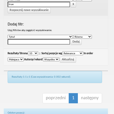
Rozpocznij nowe wyszukiwanie
Dodaj filtr:
Uzyj filtrów aby zagęścić wyszukiwanie.
Rezultaty/Strona
|
Sortuj pozycje wg
In order
Autorzy/rekord
Rezultaty 1-1 z 1 (Czas wyszukiwania: 0.002 sekund).
poprzedni
1
następny
Odsłon pozycji: