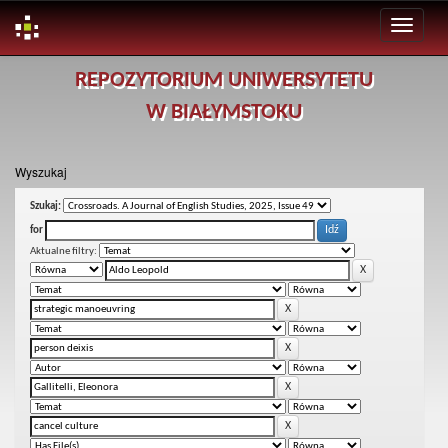
Skip
REPOZYTORIUM UNIWERSYTETU
navigation
W BIAŁYMSTOKU
Wyszukaj
Szukaj:
for
Aktualne filtry: