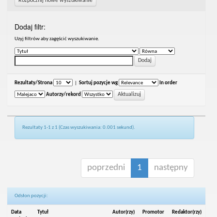
Rozpocznij nowe wyszukiwanie
Dodaj filtr:
Uzyj filtrów aby zagęścić wyszukiwanie.
Rezultaty/Strona
|
Sortuj pozycje wg
In order
Autorzy/rekord
Rezultaty 1-1 z 1 (Czas wyszukiwania: 0.001 sekund).
poprzedni
1
następny
Odsłon pozycji:
Data
Tytuł
Autor(rzy)
Promotor
Redaktor(rzy)