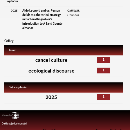
wydania
2025
Aldo Leopold and us: Person
Gallitelli,
-
-
deixis as a rhetorical strategy
Eleonora
in Barbara Kingsolver’s
introduction to A Sand County
almanac
Odkryj
Temat
1
cancel culture
1
ecological discourse
Data wydania
1
2025
Theme by
Deklaracja dostępności