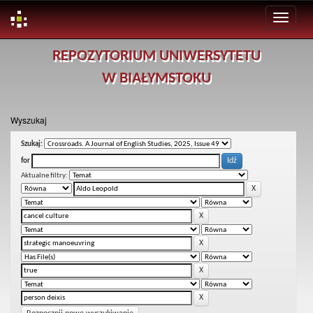
Skip
REPOZYTORIUM UNIWERSYTETU
navigation
W BIAŁYMSTOKU
Wyszukaj
Szukaj:
for
Aktualne filtry: