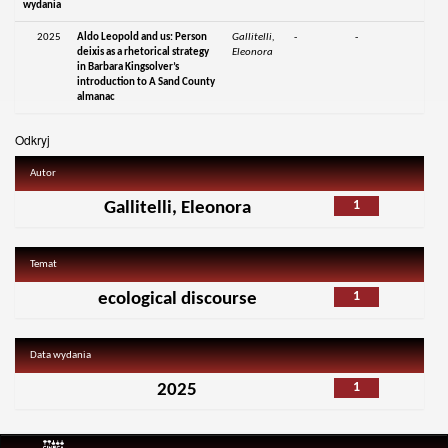
wydania
2025
Aldo Leopold and us: Person
Gallitelli,
-
-
deixis as a rhetorical strategy
Eleonora
in Barbara Kingsolver’s
introduction to A Sand County
almanac
Odkryj
Autor
1
Gallitelli, Eleonora
Temat
1
ecological discourse
Data wydania
1
2025