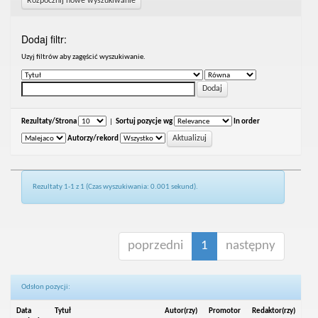
Rozpocznij nowe wyszukiwanie
Dodaj filtr:
Uzyj filtrów aby zagęścić wyszukiwanie.
Rezultaty/Strona
|
Sortuj pozycje wg
In order
Autorzy/rekord
Rezultaty 1-1 z 1 (Czas wyszukiwania: 0.001 sekund).
poprzedni
1
następny
Odsłon pozycji:
Data
Tytuł
Autor(rzy)
Promotor
Redaktor(rzy)