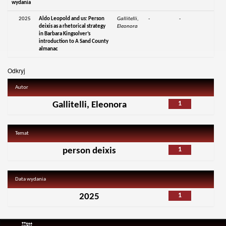
wydania
2025
Aldo Leopold and us: Person
Gallitelli,
-
-
deixis as a rhetorical strategy
Eleonora
in Barbara Kingsolver’s
introduction to A Sand County
almanac
Odkryj
Autor
1
Gallitelli, Eleonora
Temat
1
person deixis
Data wydania
1
2025