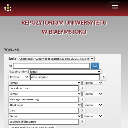
Skip
REPOZYTORIUM UNIWERSYTETU
navigation
W BIAŁYMSTOKU
Wyszukaj
Szukaj:
for
Aktualne filtry: