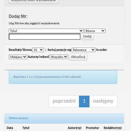
Rozpocznij nowe wyszukiwanie
Dodaj filtr:
Uzyj filtrów aby zagęścić wyszukiwanie.
Rezultaty/Strona
|
Sortuj pozycje wg
In order
Autorzy/rekord
Rezultaty 1-1 z 1 (Czas wyszukiwania: 0.002 sekund).
poprzedni
1
następny
Odsłon pozycji:
Data
Tytuł
Autor(rzy)
Promotor
Redaktor(rzy)