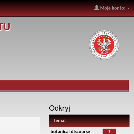
Moje konto:
TU
Odkryj
Temat
1
botanical discourse