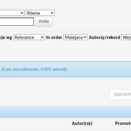
cje wg
In order
Autorzy/rekord
1 (Czas wyszukiwania: 0.001 sekund).
poprzedn
Autor(rzy)
Promot