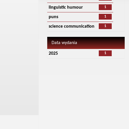
1
linguistic humour
1
puns
1
science communication
Data wydania
1
2025