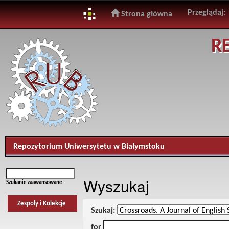
Przeglądaj:
Strona główna
Skip
R
navigation
Repozytorium Uniwersytetu w Białymstoku
Wyszukaj
Szukanie zaawansowane
Zespoły i Kolekcje
Szukaj:
for