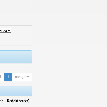
i
1
następny
or
Redaktor(rzy)