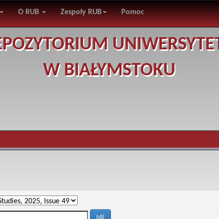
O RUB
Zespoły RUB
Pomoc
EPOZYTORIUM UNIWERSYTE
W BIAŁYMSTOKU