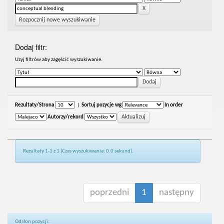
Rozpocznij nowe wyszukiwanie
Dodaj filtr:
Uzyj filtrów aby zagęścić wyszukiwanie.
Rezultaty/Strona
|
Sortuj pozycje wg
In order
Autorzy/rekord
Rezultaty 1-1 z 1 (Czas wyszukiwania: 0.0 sekund).
poprzedni
1
następny
Odsłon pozycji: