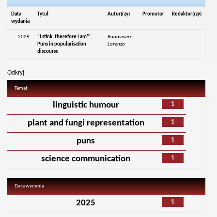
Data
Tytuł
Autor(rzy)
Promotor
Redaktor(rzy)
wydania
2025
“I stink, therefore I am”:
Buonvivere,
-
-
Puns in popularisation
Lorenzo
discourse
Odkryj
Temat
1
linguistic humour
1
plant and fungi representation
1
puns
1
science communication
Data wydania
1
2025