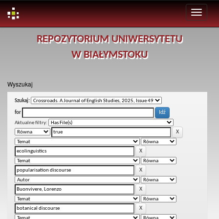
Skip
REPOZYTORIUM UNIWERSYTETU
navigation
W BIAŁYMSTOKU
Wyszukaj
Szukaj:
for
Aktualne filtry: