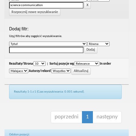
Rozpocznij nowe wyszukiwanie
Dodaj filtr:
Uzyj filtrów aby zagęścić wyszukiwanie.
Rezultaty/Strona
|
Sortuj pozycje wg
In order
Autorzy/rekord
Rezultaty 1-1 z 1 (Czas wyszukiwania: 0.001 sekund).
poprzedni
1
następny
Odsłon pozycji: