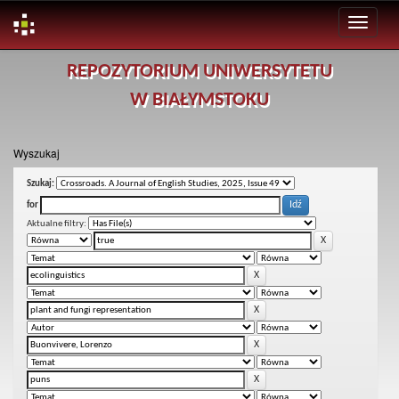
Skip
REPOZYTORIUM UNIWERSYTETU
navigation
W BIAŁYMSTOKU
Wyszukaj
Szukaj:
for
Aktualne filtry: