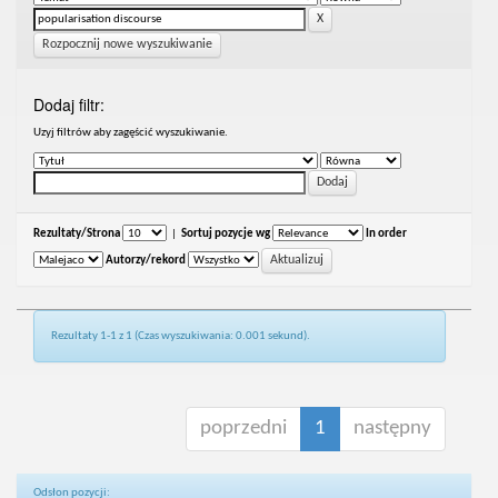
Rozpocznij nowe wyszukiwanie
Dodaj filtr:
Uzyj filtrów aby zagęścić wyszukiwanie.
Rezultaty/Strona
|
Sortuj pozycje wg
In order
Autorzy/rekord
Rezultaty 1-1 z 1 (Czas wyszukiwania: 0.001 sekund).
poprzedni
1
następny
Odsłon pozycji: