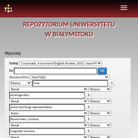
Skip
REPOZYTORIUM UNIWERSYTETU
navigation
W BIAŁYMSTOKU
Wyszukaj
Szukaj:
for
Aktualne filtry: