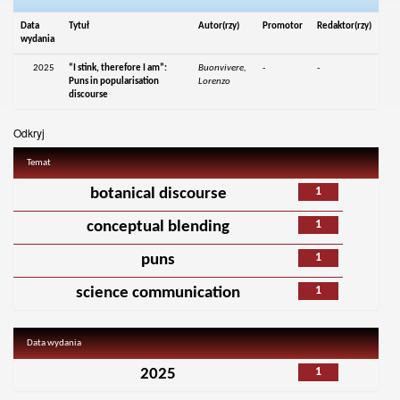
Data
Tytuł
Autor(rzy)
Promotor
Redaktor(rzy)
wydania
2025
“I stink, therefore I am”:
Buonvivere,
-
-
Puns in popularisation
Lorenzo
discourse
Odkryj
Temat
1
botanical discourse
1
conceptual blending
1
puns
1
science communication
Data wydania
1
2025