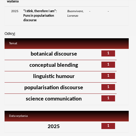
wydania
2025
“I stink, therefore I am”:
Buonvivere,
-
-
Puns in popularisation
Lorenzo
discourse
Odkryj
Temat
1
botanical discourse
1
conceptual blending
1
linguistic humour
1
popularisation discourse
1
science communication
Data wydania
1
2025