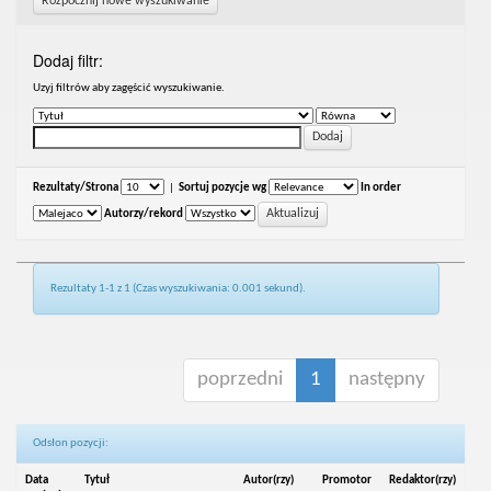
Rozpocznij nowe wyszukiwanie
Dodaj filtr:
Uzyj filtrów aby zagęścić wyszukiwanie.
Rezultaty/Strona
|
Sortuj pozycje wg
In order
Autorzy/rekord
Rezultaty 1-1 z 1 (Czas wyszukiwania: 0.001 sekund).
poprzedni
1
następny
Odsłon pozycji:
Data
Tytuł
Autor(rzy)
Promotor
Redaktor(rzy)