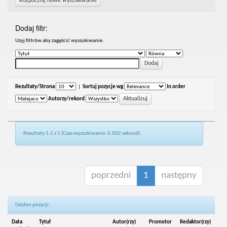
Rozpocznij nowe wyszukiwanie
Dodaj filtr:
Uzyj filtrów aby zagęścić wyszukiwanie.
Rezultaty/Strona
|
Sortuj pozycje wg
In order
Autorzy/rekord
Rezultaty 1-1 z 1 (Czas wyszukiwania: 0.002 sekund).
poprzedni
1
następny
Odsłon pozycji:
Data
Tytuł
Autor(rzy)
Promotor
Redaktor(rzy)