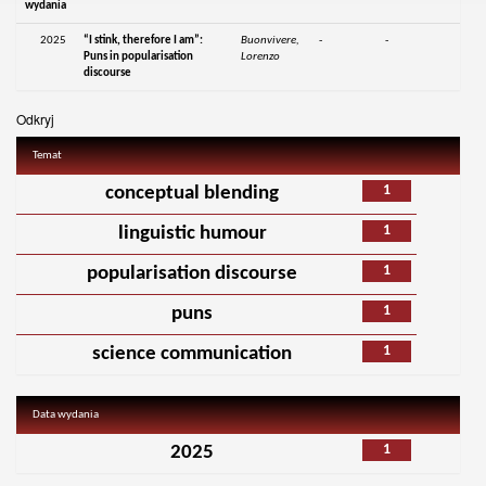
wydania
2025
“I stink, therefore I am”:
Buonvivere,
-
-
Puns in popularisation
Lorenzo
discourse
Odkryj
Temat
1
conceptual blending
1
linguistic humour
1
popularisation discourse
1
puns
1
science communication
Data wydania
1
2025