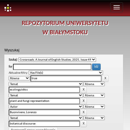
Skip
REPOZYTORIUM UNIWERSYTETU
navigation
W BIAŁYMSTOKU
Wyszukaj
Szukaj:
for
Aktualne filtry: