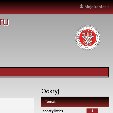
Moje konto:
TU
Odkryj
Temat
1
ecostylistics