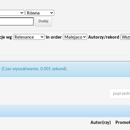
cje wg
In order
Autorzy/rekord
1 (Czas wyszukiwania: 0.001 sekund).
poprzedn
Autor(rzy)
Promo