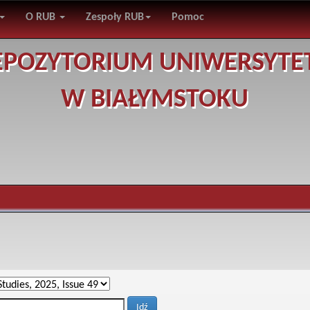
O RUB
Zespoły RUB
Pomoc
EPOZYTORIUM UNIWERSYTE
W BIAŁYMSTOKU