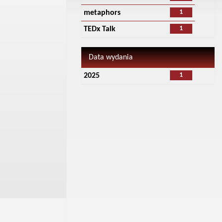
1
metaphors
1
TEDx Talk
Data wydania
1
2025