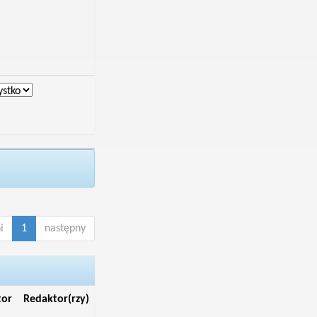
i
1
następny
tor
Redaktor(rzy)