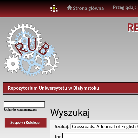
Przeglądaj:
Strona główna
Skip
R
navigation
Repozytorium Uniwersytetu w Białymstoku
Wyszukaj
Szukanie zaawansowane
Zespoły i Kolekcje
Szukaj:
for