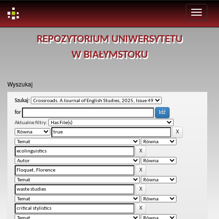
Skip
REPOZYTORIUM UNIWERSYTETU
navigation
W BIAŁYMSTOKU
Wyszukaj
Szukaj:
for
Aktualne filtry: