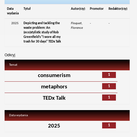
Data
Tytuł
Autor(rzy)
Promotor
Redaktor(rzy)
wydania
2025
Depicting and tackling the
Floquet,
-
-
waste problem: An
Florence
(eco)stylistic study of Rob
Greenfield’s “I wore all my
trash for 30 days” TEDx Talk
Odkryj
Temat
1
consumerism
1
metaphors
1
TEDx Talk
Data wydania
1
2025