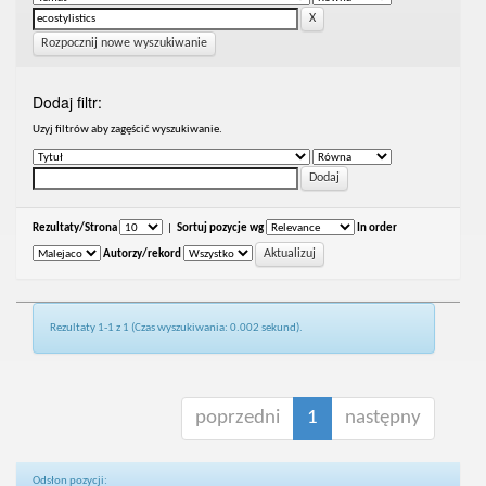
Rozpocznij nowe wyszukiwanie
Dodaj filtr:
Uzyj filtrów aby zagęścić wyszukiwanie.
Rezultaty/Strona
|
Sortuj pozycje wg
In order
Autorzy/rekord
Rezultaty 1-1 z 1 (Czas wyszukiwania: 0.002 sekund).
poprzedni
1
następny
Odsłon pozycji: