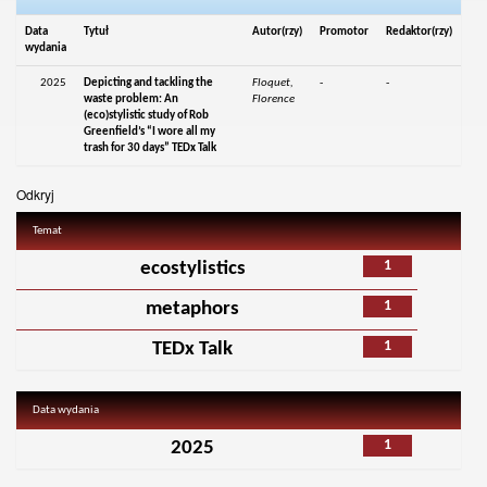
Data
Tytuł
Autor(rzy)
Promotor
Redaktor(rzy)
wydania
2025
Depicting and tackling the
Floquet,
-
-
waste problem: An
Florence
(eco)stylistic study of Rob
Greenfield’s “I wore all my
trash for 30 days” TEDx Talk
Odkryj
Temat
1
ecostylistics
1
metaphors
1
TEDx Talk
Data wydania
1
2025