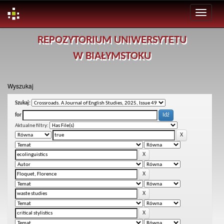
Skip
REPOZYTORIUM UNIWERSYTETU
navigation
W BIAŁYMSTOKU
Wyszukaj
Szukaj:
for
Aktualne filtry: