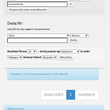
Rozpocznij nowe wyszukiwanie
Dodaj filtr:
Uzyj filtrów aby zagęścić wyszukiwanie.
Rezultaty/Strona
|
Sortuj pozycje wg
In order
Autorzy/rekord
Rezultaty 1-1 z 1 (Czas wyszukiwania: 0.001 sekund).
poprzedni
1
następny
Odsłon pozycji: