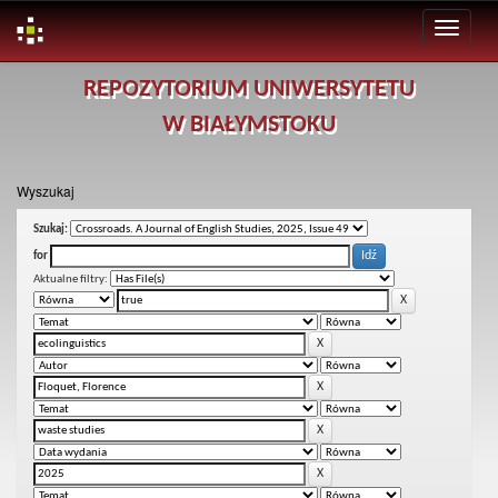
Skip
REPOZYTORIUM UNIWERSYTETU
navigation
W BIAŁYMSTOKU
Wyszukaj
Szukaj:
for
Aktualne filtry: