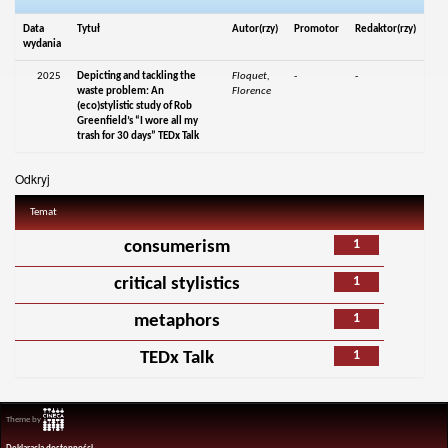
Data
Tytuł
Autor(rzy)
Promotor
Redaktor(rzy)
wydania
2025
Depicting and tackling the
Floquet,
-
-
waste problem: An
Florence
(eco)stylistic study of Rob
Greenfield’s “I wore all my
trash for 30 days” TEDx Talk
Odkryj
Temat
1
consumerism
1
critical stylistics
1
metaphors
1
TEDx Talk
Theme by