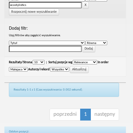
Rozpocznij nowe wyszukiwanie
Dodaj filtr:
Uzyj filtrów aby zagęścić wyszukiwanie.
Rezultaty/Strona
|
Sortuj pozycje wg
In order
Autorzy/rekord
Rezultaty 1-1 z 1 (Czas wyszukiwania: 0.002 sekund).
poprzedni
1
następny
Odsłon pozycji: