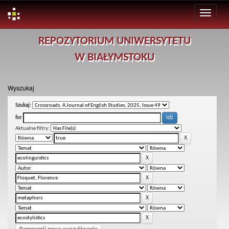
Skip
REPOZYTORIUM UNIWERSYTETU
navigation
W BIAŁYMSTOKU
Wyszukaj
Szukaj:
for
Aktualne filtry: