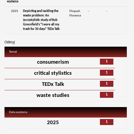
wydania
2025
Depicting and tackling the
Floquet,
-
-
waste problem: An
Florence
(eco)stylistic study of Rob
Greenfield’s “I wore all my
trash for 30 days” TEDx Talk
Odkryj
Temat
1
consumerism
1
critical stylistics
1
TEDx Talk
1
waste studies
Data wydania
1
2025