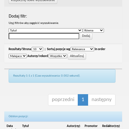
Rozpocznij nowe wyszukiwanie
Dodaj filtr:
Uzyj filtrów aby zagęścić wyszukiwanie.
Rezultaty/Strona
|
Sortuj pozycje wg
In order
Autorzy/rekord
Rezultaty 1-1 z 1 (Czas wyszukiwania: 0.002 sekund).
poprzedni
1
następny
Odsłon pozycji:
Data
Tytuł
Autor(rzy)
Promotor
Redaktor(rzy)