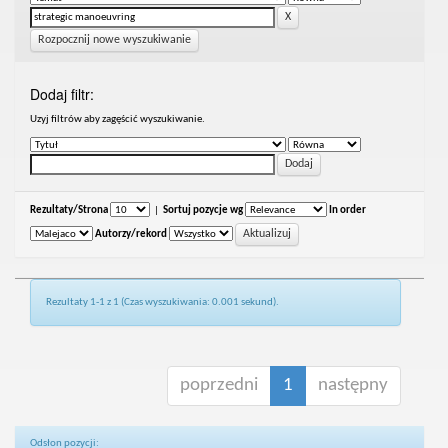
Rozpocznij nowe wyszukiwanie
Dodaj filtr:
Uzyj filtrów aby zagęścić wyszukiwanie.
Rezultaty/Strona
|
Sortuj pozycje wg
In order
Autorzy/rekord
Rezultaty 1-1 z 1 (Czas wyszukiwania: 0.001 sekund).
poprzedni
1
następny
Odsłon pozycji: