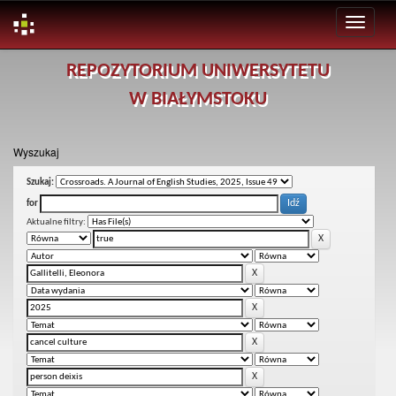
Skip
REPOZYTORIUM UNIWERSYTETU
navigation
W BIAŁYMSTOKU
Wyszukaj
Szukaj:
for
Aktualne filtry: