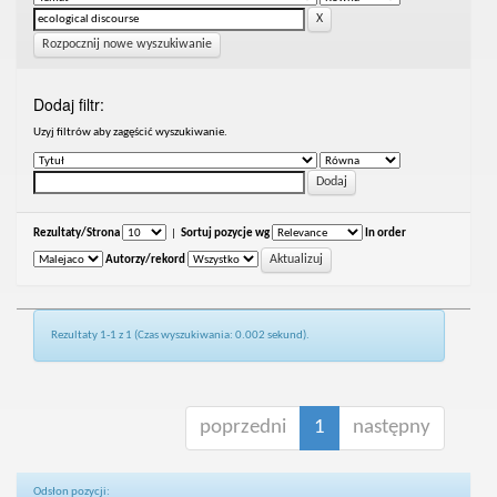
Rozpocznij nowe wyszukiwanie
Dodaj filtr:
Uzyj filtrów aby zagęścić wyszukiwanie.
Rezultaty/Strona
|
Sortuj pozycje wg
In order
Autorzy/rekord
Rezultaty 1-1 z 1 (Czas wyszukiwania: 0.002 sekund).
poprzedni
1
następny
Odsłon pozycji: