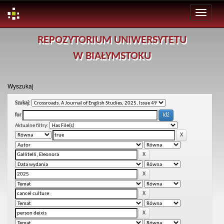
Skip
REPOZYTORIUM UNIWERSYTETU
navigation
W BIAŁYMSTOKU
Wyszukaj
Szukaj:
for
Aktualne filtry: