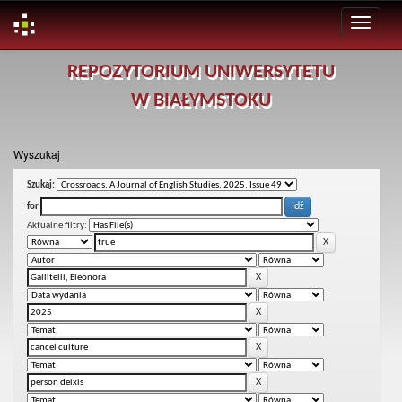
Skip
REPOZYTORIUM UNIWERSYTETU
navigation
W BIAŁYMSTOKU
Wyszukaj
Szukaj:
for
Aktualne filtry: