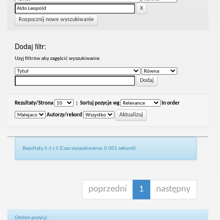
Rozpocznij nowe wyszukiwanie
Dodaj filtr:
Uzyj filtrów aby zagęścić wyszukiwanie.
Rezultaty/Strona
|
Sortuj pozycje wg
In order
Autorzy/rekord
Rezultaty 1-1 z 1 (Czas wyszukiwania: 0.001 sekund).
poprzedni
1
następny
Odsłon pozycji: