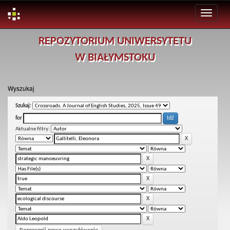
Skip
REPOZYTORIUM UNIWERSYTETU
navigation
W BIAŁYMSTOKU
Wyszukaj
Szukaj:
for
Aktualne filtry: