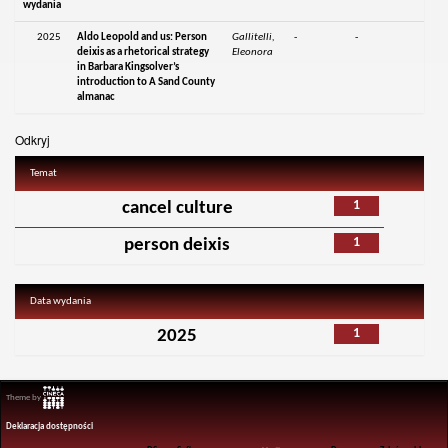
wydania
2025
Aldo Leopold and us: Person
Gallitelli,
-
-
deixis as a rhetorical strategy
Eleonora
in Barbara Kingsolver’s
introduction to A Sand County
almanac
Odkryj
Temat
1
cancel culture
1
person deixis
Data wydania
1
2025
Theme by
Deklaracja dostępności