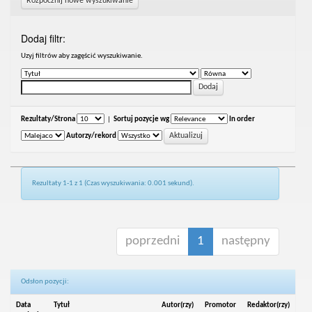
Rozpocznij nowe wyszukiwanie
Dodaj filtr:
Uzyj filtrów aby zagęścić wyszukiwanie.
Rezultaty/Strona
|
Sortuj pozycje wg
In order
Autorzy/rekord
Rezultaty 1-1 z 1 (Czas wyszukiwania: 0.001 sekund).
poprzedni
1
następny
Odsłon pozycji:
Data
Tytuł
Autor(rzy)
Promotor
Redaktor(rzy)