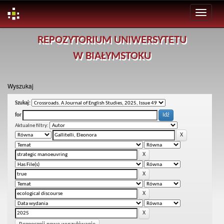
Skip
REPOZYTORIUM UNIWERSYTETU
navigation
W BIAŁYMSTOKU
Wyszukaj
Szukaj:
for
Aktualne filtry: