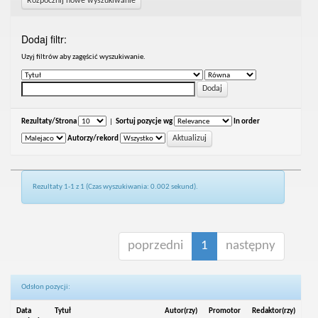
Rozpocznij nowe wyszukiwanie
Dodaj filtr:
Uzyj filtrów aby zagęścić wyszukiwanie.
Rezultaty/Strona
|
Sortuj pozycje wg
In order
Autorzy/rekord
Rezultaty 1-1 z 1 (Czas wyszukiwania: 0.002 sekund).
poprzedni
1
następny
Odsłon pozycji:
Data
Tytuł
Autor(rzy)
Promotor
Redaktor(rzy)