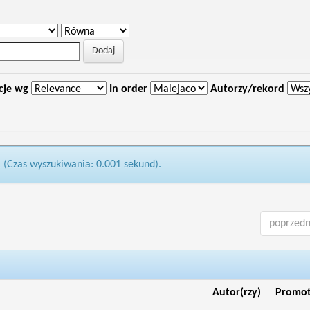
cje wg
In order
Autorzy/rekord
1 (Czas wyszukiwania: 0.001 sekund).
poprzedn
Autor(rzy)
Promo