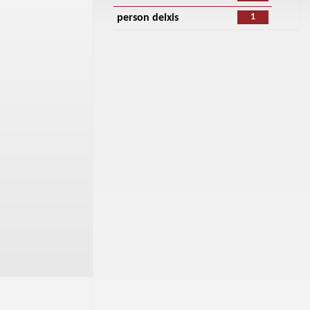
1
person deixis