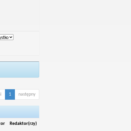
i
1
następny
tor
Redaktor(rzy)