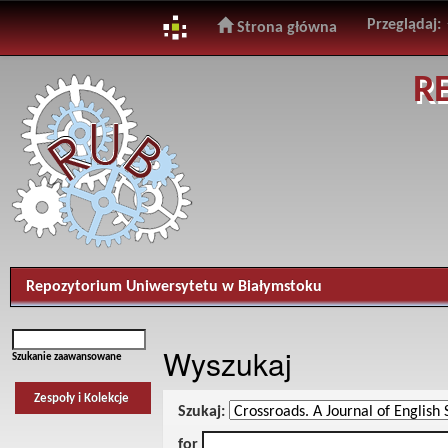
Przeglądaj:
Strona główna
Skip
R
navigation
Repozytorium Uniwersytetu w Białymstoku
Wyszukaj
Szukanie zaawansowane
Zespoły i Kolekcje
Szukaj:
for