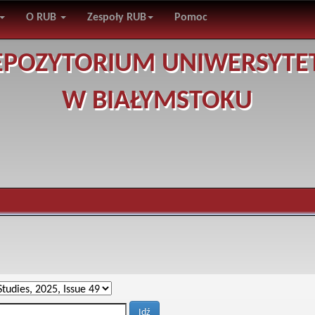
O RUB
Zespoły RUB
Pomoc
EPOZYTORIUM UNIWERSYTE
W BIAŁYMSTOKU