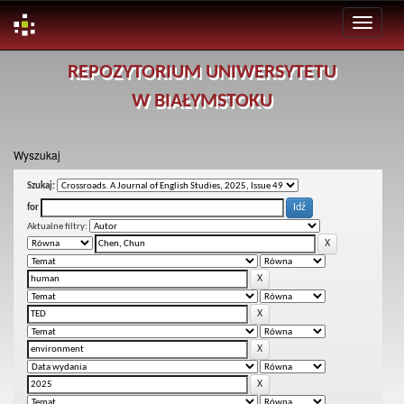
Skip
REPOZYTORIUM UNIWERSYTETU
navigation
W BIAŁYMSTOKU
Wyszukaj
Szukaj:
for
Aktualne filtry: