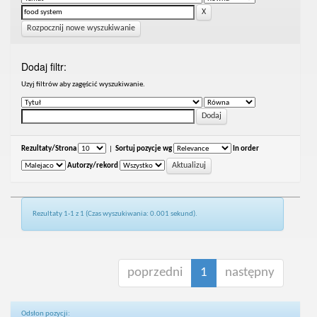
Rozpocznij nowe wyszukiwanie
Dodaj filtr:
Uzyj filtrów aby zagęścić wyszukiwanie.
Rezultaty/Strona
|
Sortuj pozycje wg
In order
Autorzy/rekord
Rezultaty 1-1 z 1 (Czas wyszukiwania: 0.001 sekund).
poprzedni
1
następny
Odsłon pozycji: