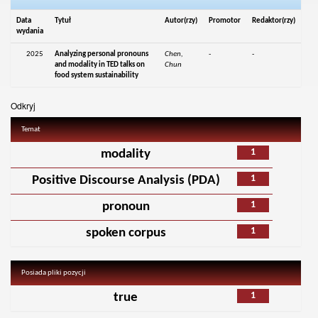
Data
Tytuł
Autor(rzy)
Promotor
Redaktor(rzy)
wydania
2025
Analyzing personal pronouns
Chen,
-
-
and modality in TED talks on
Chun
food system sustainability
Odkryj
Temat
1
modality
1
Positive Discourse Analysis (PDA)
1
pronoun
1
spoken corpus
Posiada pliki pozycji
1
true