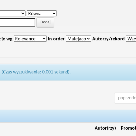
cje wg
In order
Autorzy/rekord
1 (Czas wyszukiwania: 0.001 sekund).
poprzedn
Autor(rzy)
Promo