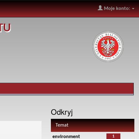
Moje konto:
TU
Odkryj
Temat
1
environment