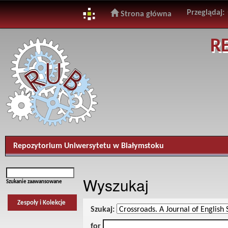
Przeglądaj:
Strona główna
Skip
R
navigation
Repozytorium Uniwersytetu w Białymstoku
Wyszukaj
Szukanie zaawansowane
Zespoły i Kolekcje
Szukaj:
for