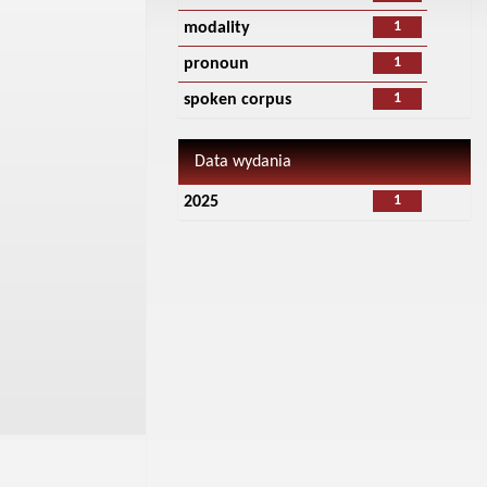
1
modality
1
pronoun
1
spoken corpus
Data wydania
1
2025