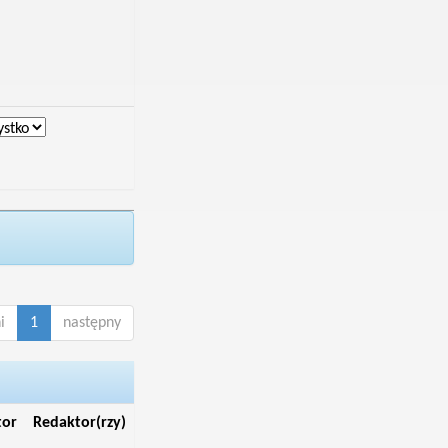
i
1
następny
tor
Redaktor(rzy)