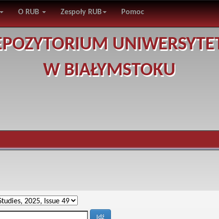
O RUB
Zespoły RUB
Pomoc
EPOZYTORIUM UNIWERSYTE
W BIAŁYMSTOKU