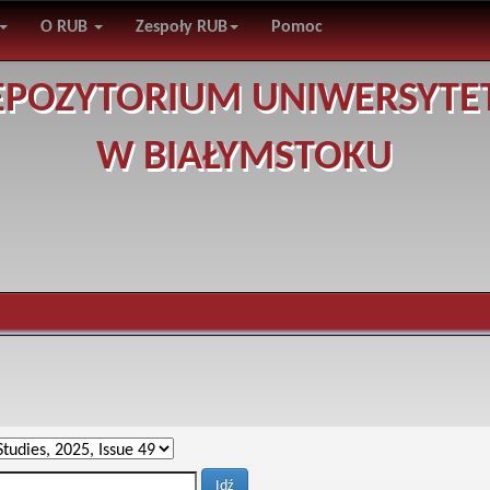
O RUB
Zespoły RUB
Pomoc
EPOZYTORIUM UNIWERSYTE
W BIAŁYMSTOKU