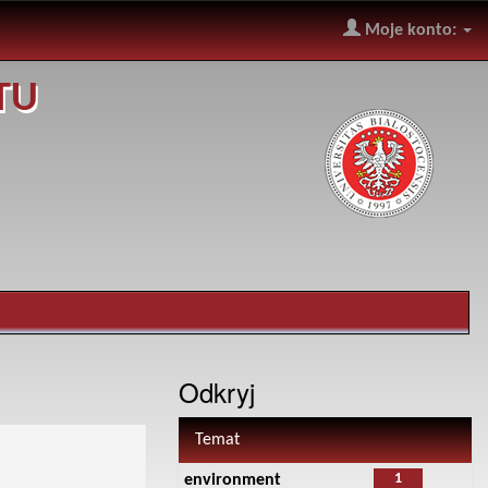
Moje konto:
TU
Odkryj
Temat
1
environment