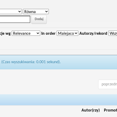
cje wg
In order
Autorzy/rekord
1 (Czas wyszukiwania: 0.001 sekund).
poprzedn
Autor(rzy)
Promo