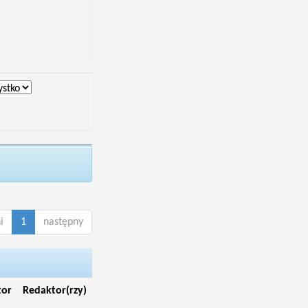
i
1
następny
tor
Redaktor(rzy)