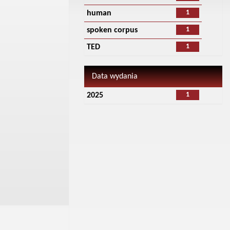
1
human
1
spoken corpus
1
TED
Data wydania
1
2025