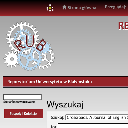
Przeglądaj:
Strona główna
Skip
R
navigation
Repozytorium Uniwersytetu w Białymstoku
Wyszukaj
Szukanie zaawansowane
Zespoły i Kolekcje
Szukaj:
for