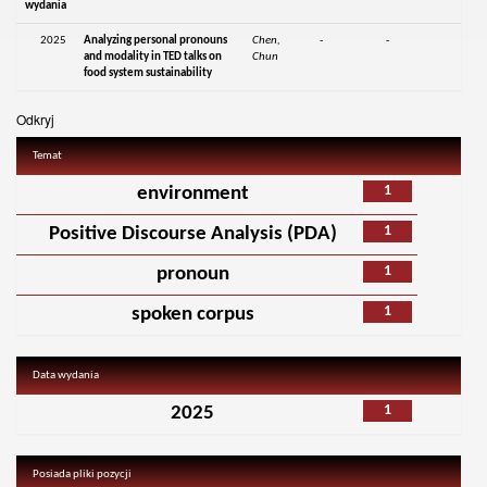
wydania
2025
Analyzing personal pronouns
Chen,
-
-
and modality in TED talks on
Chun
food system sustainability
Odkryj
Temat
1
environment
1
Positive Discourse Analysis (PDA)
1
pronoun
1
spoken corpus
Data wydania
1
2025
Posiada pliki pozycji