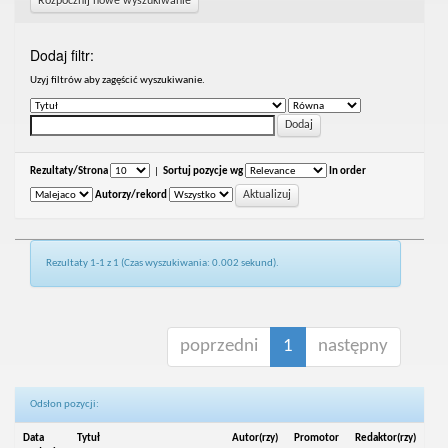
Rozpocznij nowe wyszukiwanie
Dodaj filtr:
Uzyj filtrów aby zagęścić wyszukiwanie.
Rezultaty/Strona
|
Sortuj pozycje wg
In order
Autorzy/rekord
Rezultaty 1-1 z 1 (Czas wyszukiwania: 0.002 sekund).
poprzedni
1
następny
Odsłon pozycji:
Data
Tytuł
Autor(rzy)
Promotor
Redaktor(rzy)