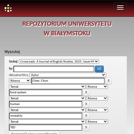
Skip
REPOZYTORIUM UNIWERSYTETU
navigation
W BIAŁYMSTOKU
Wyszukaj
Szukaj:
for
Aktualne filtry: